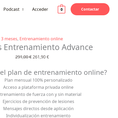
Podcast
Acceder
Contactar
0
3
El
El
3 meses
,
Entrenamiento online
s Entrenamiento Advance
meses
precio
precio
Entrenamiento
original
actual
291,00
€
261,90
€
Advance
era:
es:
cantidad
291,00 €.
261,90 €.
 el plan de entrenamiento online?
Plan mensual 100% personalizado
Acceso a plataforma privada online
trenamiento de fuerza con y sin material
Ejercicios de prevención de lesiones
Mensajes directos desde aplicación
Individualización entrenamiento