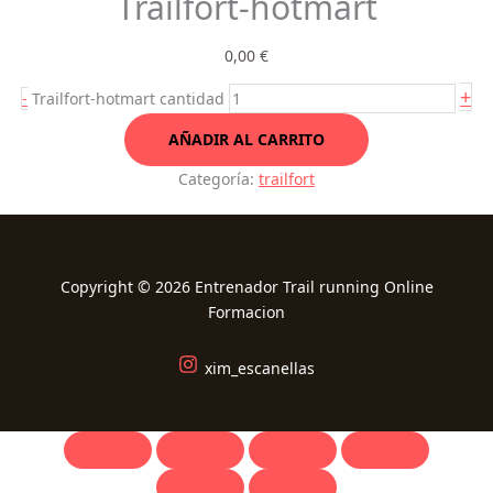
Trailfort-hotmart
0,00
€
+
-
Trailfort-hotmart cantidad
AÑADIR AL CARRITO
Categoría:
trailfort
Copyright © 2026 Entrenador Trail running Online
Formacion
xim_escanellas