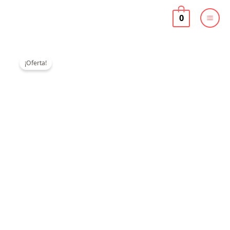
Ir
al
0
contenido
¡Oferta!