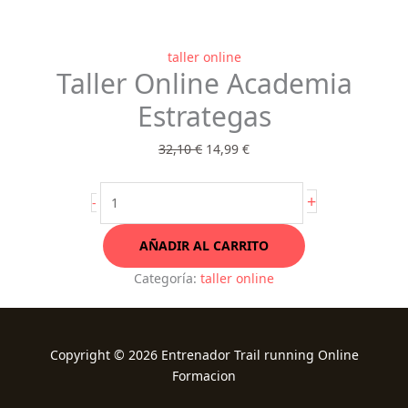
Taller
El
El
taller online
Taller Online Academia
Online
precio
precio
Academia
original
actual
Estrategas
Estrategas
era:
es:
cantidad
32,10 €.
14,99 €.
32,10
€
14,99
€
+
-
AÑADIR AL CARRITO
Categoría:
taller online
Copyright © 2026 Entrenador Trail running Online
Formacion