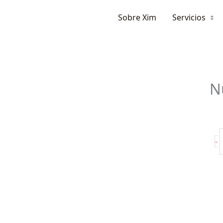
Ir
Sobre Xim
Servicios
al
contenido
N
N
-