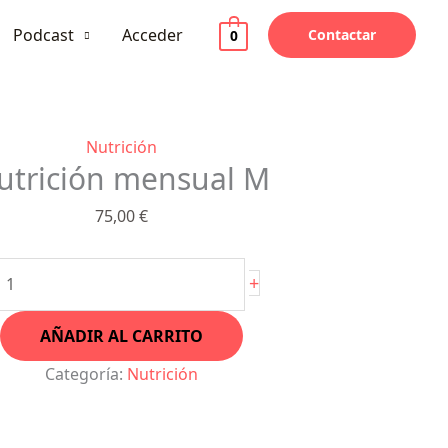
Podcast
Acceder
Contactar
0
utrición
Nutrición
utrición mensual M
mensual
M
75,00
€
cantidad
+
AÑADIR AL CARRITO
Categoría:
Nutrición