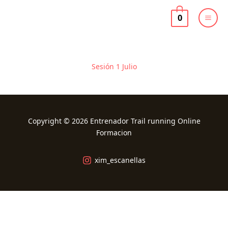
Ir
al
0
contenido
Sesión 1 Julio
Copyright © 2026 Entrenador Trail running Online
Formacion
xim_escanellas