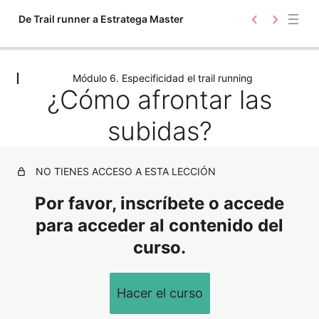
De Trail runner a Estratega Master
A
S
n
i
Módulo 6. Especificidad el trail running
t
g
¿Cómo afrontar las
e
u
r
i
i
e
subidas?
o
n
r
t
e
NO TIENES ACCESO A ESTA LECCIÓN
Por favor, inscríbete o accede
Módulo 0: ¡Bienvenido!
para acceder al contenido del
1 lección
curso.
Bienvenida y explicación inicial
Módulo 1. De dónde venimos y hacia
donde vamos
1 lección
Hacer el curso
Los primeros pasos para entender todo. Método ECDEA
Módulo 2: Entendiendo las bases.