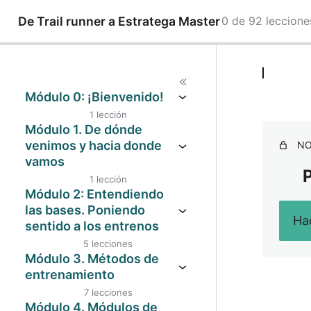
De Trail runner a Estratega Master
0 de 92 leccion
A
S
n
i
t
g
e
u
Módulo 0: ¡Bienvenido!
r
i
i
e
1 lección
o
n
Bienvenida y explicación inicial
Módulo 1. De dónde
r
t
venimos y hacia donde
e
NO
vamos
P
1 lección
Los primeros pasos para
Módulo 2: Entendiendo
entender todo. Método ECDEA
las bases. Poniendo
Hac
sentido a los entrenos
5 lecciones
Vías metabólicas e hitos
Módulo 3. Métodos de
fisiológicos
entrenamiento
7 lecciones
¿Qué son las zonas de
Tipos de métodos de
Módulo 4. Módulos de
entrenamiento y para qué