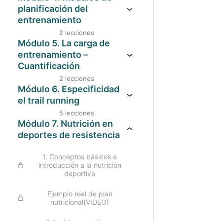
entrenamiento
sirven?
planificación del
entrenamiento
Métodos Continuo Extensivo
¿Qué tests utilizamos para
2 lecciones
determinar las zonas de
Vista de pajaro, ¿por qué
Módulo 5. La carga de
entrenamiento?
Métodos Continuo Variable
programamos? ¿Ceñirnos a la
entrenamiento –
programación?
Otros tests alternativos para
Cuantificación
Método Fraccionado
obtener más datos
Modelos Periodización : ATR,
2 lecciones
Método Repeticiones
polarizado.
Carga, qué es y tipos de carga
Módulo 6. Especificidad
BONUS: Calculadora Zonas de
el trail running
entrenamiento
Métodos similares a
Métodos para cuantificar la
5 lecciones
competición
carga
Introduciendo las claves que
Módulo 7. Nutrición en
marcan el trail running
deportes de resistencia
Fatiga y descanso
Tipos de entrenamiento en
1. Conceptos básicos e
cuestas
introducción a la nutrición
deportiva
¿Cómo afrontar las subidas?
Ejemplo real de plan
¿Cómo afrontar las bajadas?
nutricional(VIDEO)
¿Cómo conocer la inclinación sin