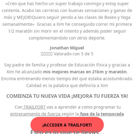
«Creo que has hecho un super trabajo conmigo y estoy super
contenta. Acabo las carreras con buenas sensaciones y ganas de
más y MEJOR!Quiero seguir yendo a las clases de Boxeo y Yoga
semanalmente» Gracias a Xim he conseguido correr mi primera
1/2 maratón sin morir en el intento y además poder seguir
complementandolo con otros deporte.
Jonathan Miguel





Valorado con 5 de 5
Soy padre de familia y profesor de Educación Física y gracias a
Xim he alcanzado
mis mejores marcas en 21km y maratón
.
Encima entrenando menos tiempo del que estaba acostumbrado.
Calidad es la palabra que definiría a Xim
COMIENZA TU NUEVA VIDA ¡MEJORA TU FUERZA YA!
Con
TRAILFORT
vas a aprender a como programar tu
entrenamiento de fuerza
según la
fase de la temporada
¡ACCEDER A TRAILFORT!
Esto es lo que te llevas...