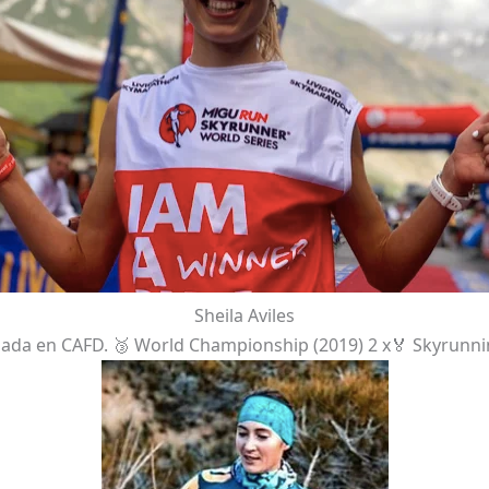
Sheila Aviles
aduada en CAFD. 🥉 World Championship (2019) 2 x🏅 Skyrunn