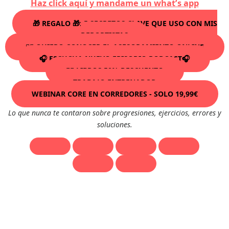
Haz click aquí y mandame un what’s app
🎁 REGALO 🎁: 5 SECRETOS CLAVE QUE USO CON MIS
DEPORTISTAS
🏃‍♂️ QUIERO CONOCER EL ASESORAMIENTO ONLINE
🎧 ESCUCHA NUEVO EPISODIO PODCAST🎧
🏃‍♂️ LIBROS 50% DESCUENTO
TRABAJO ENTRENADOR
WEBINAR CORE EN CORREDORES - SOLO 19,99€
Lo que nunca te contaron sobre progresiones, ejercicios, errores y
soluciones.