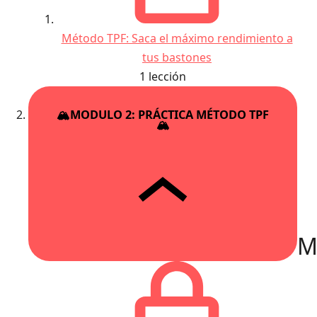
Método TPF: Saca el máximo rendimiento a
tus bastones
1 lección
🏔MODULO 2: PRÁCTICA MÉTODO TPF
🏔
M