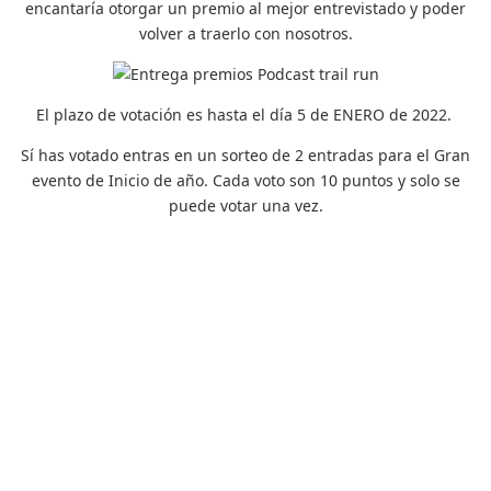
encantaría otorgar un premio al mejor entrevistado y poder
volver a traerlo con nosotros.
El plazo de votación es hasta el día 5 de ENERO de 2022.
Sí has votado entras en un sorteo de 2 entradas para el Gran
evento de Inicio de año. Cada voto son 10 puntos y solo se
puede votar una vez.
¿Te gustaría recordar cada una de las entrevistas que hemos
realizado?
Echa un vistazo aquí a todos los episodios: «
Click para ver los
episodios»
Si quieres conseguir tu entrada del evento
«Sé un estratega en
2022» puedes hacerlo aquí
CLICK AQUÍ PARA VOTAR