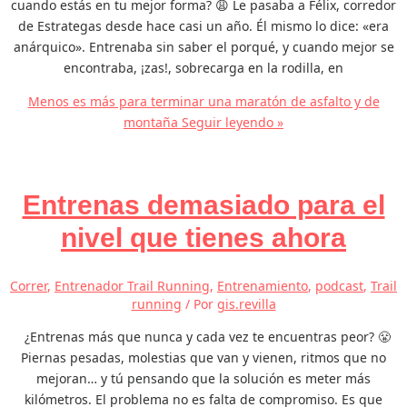
cuando estás en tu mejor forma? 😩 Le pasaba a Félix, corredor
de Estrategas desde hace casi un año. Él mismo lo dice: «era
anárquico». Entrenaba sin saber el porqué, y cuando mejor se
encontraba, ¡zas!, sobrecarga en la rodilla, en
Menos es más para terminar una maratón de asfalto y de
montaña
Seguir leyendo »
Entrenas demasiado para el
nivel que tienes ahora
Correr
,
Entrenador Trail Running
,
Entrenamiento
,
podcast
,
Trail
running
/ Por
gis.revilla
¿Entrenas más que nunca y cada vez te encuentras peor? 😤
Piernas pesadas, molestias que van y vienen, ritmos que no
mejoran… y tú pensando que la solución es meter más
kilómetros. El problema no es falta de compromiso. Es que