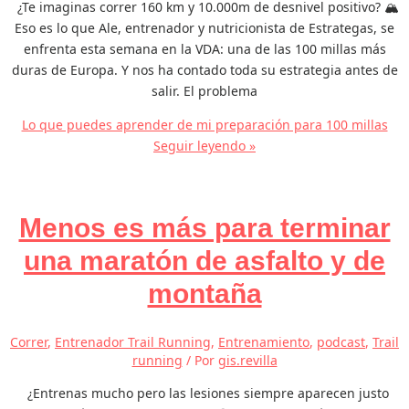
¿Te imaginas correr 160 km y 10.000m de desnivel positivo? 🏔️
Eso es lo que Ale, entrenador y nutricionista de Estrategas, se
enfrenta esta semana en la VDA: una de las 100 millas más
duras de Europa. Y nos ha contado toda su estrategia antes de
salir. El problema
Lo que puedes aprender de mi preparación para 100 millas
Seguir leyendo »
Menos es más para terminar
una maratón de asfalto y de
montaña
Correr
,
Entrenador Trail Running
,
Entrenamiento
,
podcast
,
Trail
running
/ Por
gis.revilla
¿Entrenas mucho pero las lesiones siempre aparecen justo