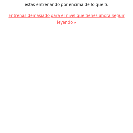
estás entrenando por encima de lo que tu
Entrenas demasiado para el nivel que tienes ahora
Seguir
leyendo »
Lo que marca la diferencia:
vo2máx, umbral y economía
de carrera
Correr
,
Entrenador Trail Running
,
Entrenamiento
,
podcast
,
Trail
running
/ Por
gis.revilla
¿Corres bien en asfalto pero en montaña te revienta gente que
va más lenta que tú?🤔 El problema no es que seas mal
corredor. Es que el trail no funciona como el asfalto. Puedes
tener un motor enorme y aun así explotar en la primera hora si
no sabes