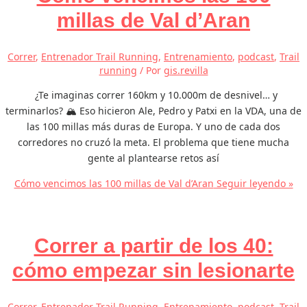
millas de Val d’Aran
Correr
,
Entrenador Trail Running
,
Entrenamiento
,
podcast
,
Trail
running
/ Por
gis.revilla
¿Te imaginas correr 160km y 10.000m de desnivel… y
terminarlos? 🏔️ Eso hicieron Ale, Pedro y Patxi en la VDA, una de
las 100 millas más duras de Europa. Y uno de cada dos
corredores no cruzó la meta. El problema que tiene mucha
gente al plantearse retos así
Cómo vencimos las 100 millas de Val d’Aran
Seguir leyendo »
Correr a partir de los 40:
cómo empezar sin lesionarte
Correr
,
Entrenador Trail Running
,
Entrenamiento
,
podcast
,
Trail